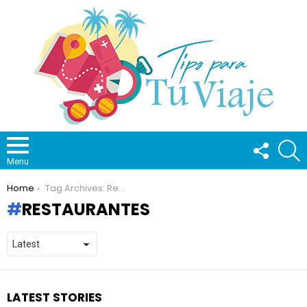
FOLLOW
S
US
Menu
You are here:
Home
Tag Archives: Restaurantes
RESTAURANTES
LATEST STORIES