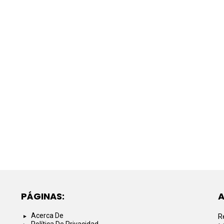
PÁGINAS:
A
Acerca De
R