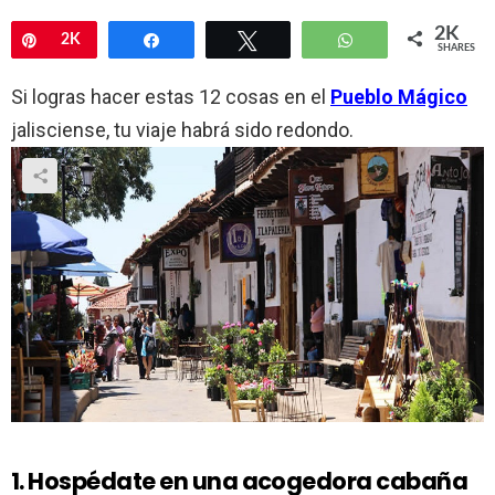
2K
Pin
2K
Share
Tweet
WhatsApp
SHARES
Si logras hacer estas 12 cosas en el
Pueblo Mágico
jalisciense, tu viaje habrá sido redondo.
1. Hospédate en una acogedora cabaña