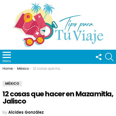
FOLLOW
S
US
Menu
You are here:
Home
México
12 cosas que hacer en Mazamitla, Jalisco
MÉXICO
12 cosas que hacer en Mazamitla,
Jalisco
by
Alcides González