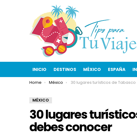
INICIO
DESTINOS
MÉXICO
ESPAÑA
I
You are here:
Home
México
30 lugares turísticos de Tabasco que debes con
MÉXICO
30 lugares turístic
debes conocer