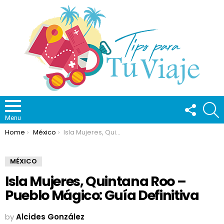
FOLLOW
S
US
Menu
You are here:
Home
México
Isla Mujeres, Quintana Roo – Pueblo Mágico: Guía Definitiva
MÉXICO
Isla Mujeres, Quintana Roo –
Pueblo Mágico: Guía Definitiva
by
Alcides González