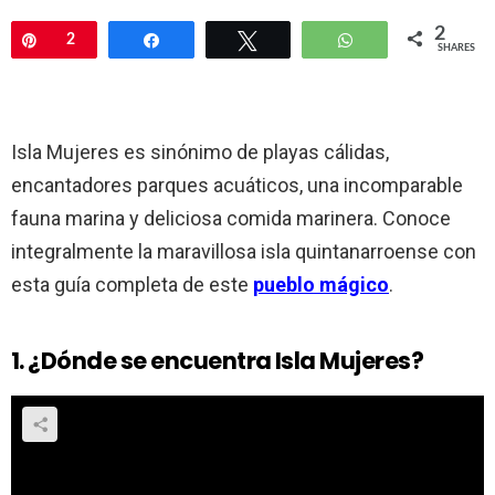
2
Pin
2
Share
Tweet
WhatsApp
SHARES
Isla Mujeres es sinónimo de playas cálidas,
encantadores parques acuáticos, una incomparable
fauna marina y deliciosa comida marinera. Conoce
integralmente la maravillosa isla quintanarroense con
esta guía completa de este
pueblo mágico
.
1. ¿Dónde se encuentra Isla Mujeres?