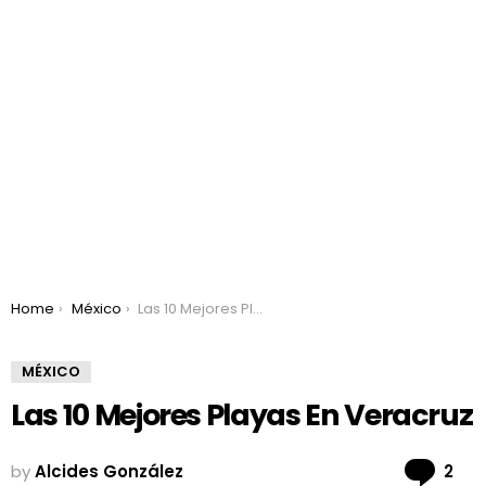
You are here:
Home
México
Las 10 Mejores Playas En Veracruz
MÉXICO
Las 10 Mejores Playas En Veracruz
Co
by
Alcides González
2