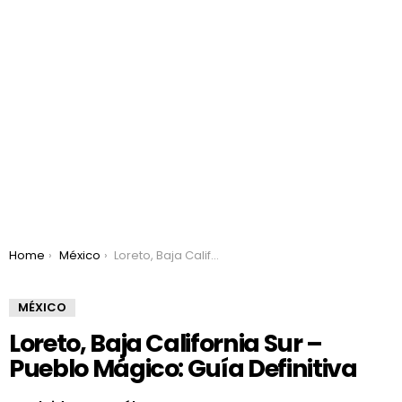
You are here:
Home
México
Loreto, Baja California Sur – Pueblo Mágico: Guía Definitiva
MÉXICO
Loreto, Baja California Sur –
Pueblo Mágico: Guía Definitiva