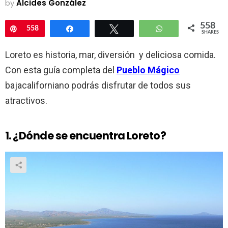
by
Alcides González
558
Pin
558
Share
Tweet
WhatsApp
SHARES
Loreto es historia, mar, diversión y deliciosa comida.
Con esta guía completa del
Pueblo Mágico
bajacaliforniano podrás disfrutar de todos sus
atractivos.
1. ¿Dónde se encuentra Loreto?