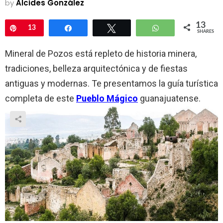
by
Alcides González
13
Pin
13
Share
Tweet
WhatsApp
SHARES
Mineral de Pozos está repleto de historia minera,
tradiciones, belleza arquitectónica y de fiestas
antiguas y modernas. Te presentamos la guía turística
completa de este
Pueblo Mágico
guanajuatense.