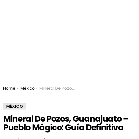
You are here:
Home
México
Mineral De Pozos, Guanajuato – Pueblo Mágico: Guía Definitiva
MÉXICO
Mineral De Pozos, Guanajuato –
Pueblo Mágico: Guía Definitiva