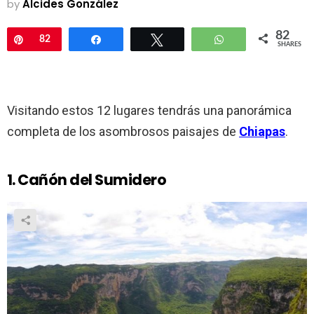
by
Alcides González
82
Pin
82
Share
Tweet
WhatsApp
SHARES
Visitando estos 12 lugares tendrás una panorámica
completa de los asombrosos paisajes de
Chiapas
.
1. Cañón del Sumidero