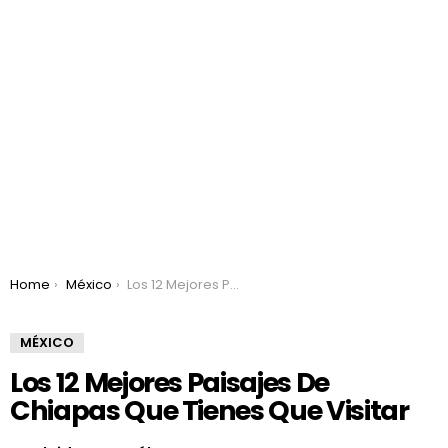
You are here:
Home
México
Los 12 Mejores Paisajes De Chiapas Que Tienes Que Visitar
MÉXICO
Los 12 Mejores Paisajes De
Chiapas Que Tienes Que Visitar