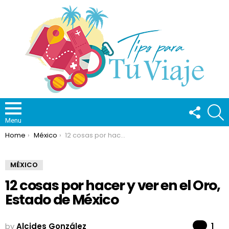
FOLLOW
S
US
Menu
You are here:
Home
México
12 cosas por hacer y ver en el Oro, Estado de México
MÉXICO
12 cosas por hacer y ver en el Oro,
Estado de México
Co
by
Alcides González
1