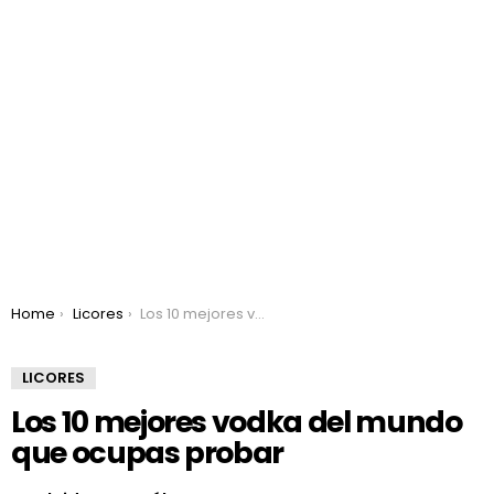
You are here:
Home
Licores
Los 10 mejores vodka del mundo que ocupas probar
LICORES
Los 10 mejores vodka del mundo
que ocupas probar