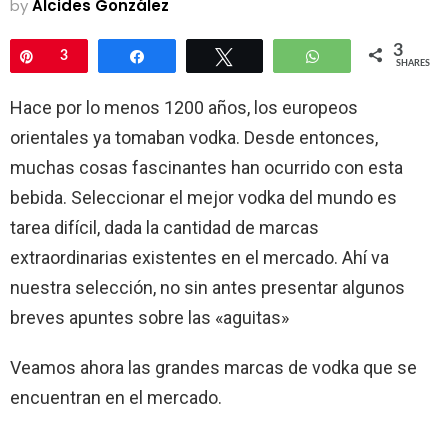
by
Alcides González
3
Pin
3
Share
Tweet
WhatsApp
SHARES
Hace por lo menos 1200 años, los europeos
orientales ya tomaban vodka. Desde entonces,
muchas cosas fascinantes han ocurrido con esta
bebida. Seleccionar el mejor vodka del mundo es
tarea difícil, dada la cantidad de marcas
extraordinarias existentes en el mercado. Ahí va
nuestra selección, no sin antes presentar algunos
breves apuntes sobre las «aguitas»
Veamos ahora las grandes marcas de vodka que se
encuentran en el mercado.