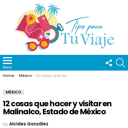
FOLLOW
S
US
Menu
You are here:
Home
México
12 cosas que hacer y visitar en Malinalco, Estado de México
MÉXICO
12 cosas que hacer y visitar en
Malinalco, Estado de México
by
Alcides González