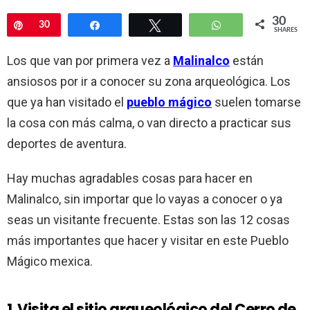
30
Pin
30
Share
Tweet
WhatsApp
SHARES
Los que van por primera vez a
Malinalco
están
ansiosos por ir a conocer su zona arqueológica. Los
que ya han visitado el
pueblo mágico
suelen tomarse
la cosa con más calma, o van directo a practicar sus
deportes de aventura.
Hay muchas agradables cosas para hacer en
Malinalco, sin importar que lo vayas a conocer o ya
seas un visitante frecuente. Estas son las 12 cosas
más importantes que hacer y visitar en este Pueblo
Mágico mexica.
1.
Visita el sitio arqueológico del Cerro de