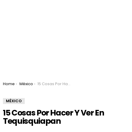
You are here:
Home
México
15 Cosas Por Hacer Y Ver En Tequisquiapan
MÉXICO
15 Cosas Por Hacer Y Ver En
Tequisquiapan