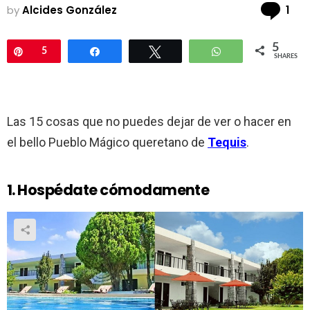
Co
by
Alcides González
1
5
Pin
5
Share
Tweet
WhatsApp
SHARES
Las 15 cosas que no puedes dejar de ver o hacer en
el bello Pueblo Mágico queretano de
Tequis
.
1. Hospédate cómodamente