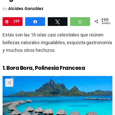
by
Alcides González
199
Pin
199
Share
Tweet
WhatsApp
SHARES
Estás son las 16 islas casi celestiales que reúnen
bellezas naturales inigualables, exquisita gastronomía
y muchos otros hechizos.
1. Bora Bora, Polinesia Francesa