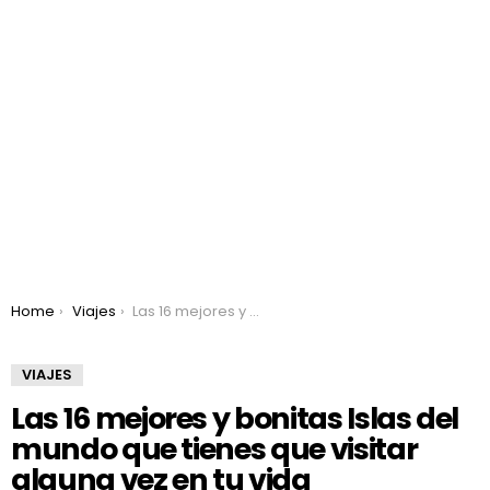
You are here:
Home
Viajes
Las 16 mejores y bonitas Islas del mundo que tienes que visitar alguna vez en tu vida
VIAJES
Las 16 mejores y bonitas Islas del
mundo que tienes que visitar
alguna vez en tu vida