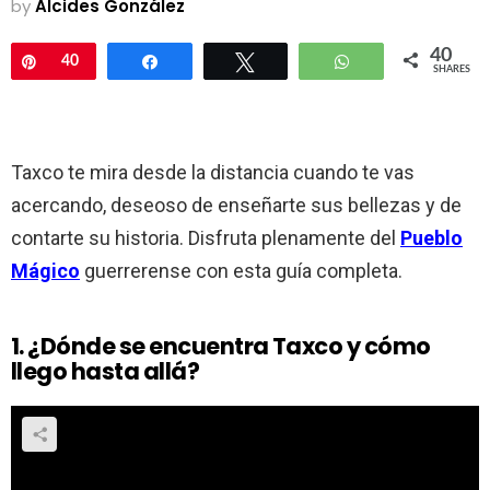
by
Alcides González
40
Pin
40
Share
Tweet
WhatsApp
SHARES
Taxco te mira desde la distancia cuando te vas
acercando, deseoso de enseñarte sus bellezas y de
contarte su historia. Disfruta plenamente del
Pueblo
Mágico
guerrerense con esta guía completa.
1. ¿Dónde se encuentra Taxco y cómo
llego hasta allá?