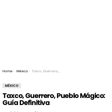
You are here:
Home
México
Taxco, Guerrero, Pueblo Mágico: Guía Definitiva
MÉXICO
Taxco, Guerrero, Pueblo Mágico:
Guía Definitiva