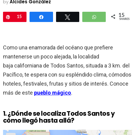
by
Alcides González
15
Pin
15
Share
Tweet
WhatsApp
SHARES
Como una enamorada del océano que prefiere
mantenerse un poco alejada, la localidad
baja californiana de Todos Santos, situada a 3 km. del
Pacífico, te espera con su espléndido clima, cómodos
hoteles, festivales, frutas y sitios de interés. Conoce
más de este
pueblo mágico
.
1. ¿Dónde se localiza Todos Santos y
cómo llegó hasta allá?