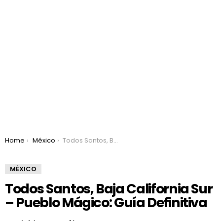
You are here:
Home
México
Todos Santos, Baja California Sur – Pueblo Mágico: Guía Definitiva
MÉXICO
Todos Santos, Baja California Sur
– Pueblo Mágico: Guía Definitiva