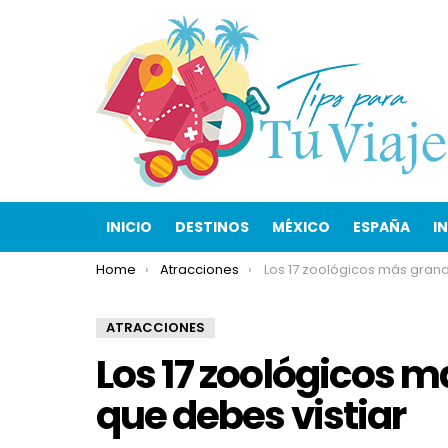
INICIO
DESTINOS
MÉXICO
ESPAÑA
I
You are here:
Home
Atracciones
Los 17 zoológicos más grandes del mundo que d
ATRACCIONES
Los 17 zoológicos 
que debes vistiar