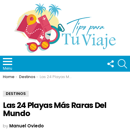
FOLLOW
S
US
Menu
You are here:
Home
Destinos
Las 24 Playas Más Raras Del Mundo
DESTINOS
Las 24 Playas Más Raras Del
Mundo
by
Manuel Oviedo