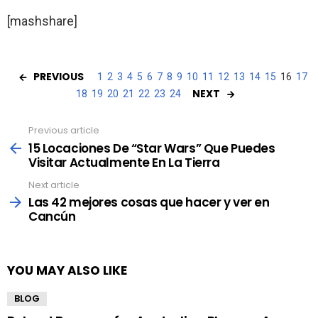
[mashshare]
PREVIOUS
1
2
3
4
5
6
7
8
9
10
11
12
13
14
15
16
17
NEXT
18
19
20
21
22
23
24
Previous article
See
more
15 Locaciones De “Star Wars” Que Puedes
Visitar Actualmente En La Tierra
Next article
Las 42 mejores cosas que hacer y ver en
Cancún
YOU MAY ALSO LIKE
BLOG