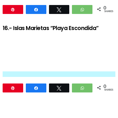
0
Pin
Share
Tweet
WhatsApp
SHARES
16.- Islas Marietas “Playa Escondida”
0
Pin
Share
Tweet
WhatsApp
SHARES