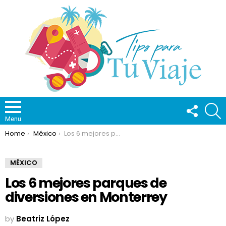
FOLLOW
S
US
Menu
You are here:
Home
México
Los 6 mejores parques de diversiones en Monterrey
MÉXICO
Los 6 mejores parques de
diversiones en Monterrey
by
Beatriz López