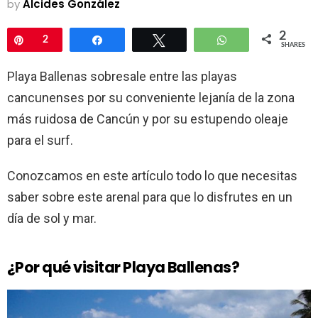
by
Alcides González
2
Pin
2
Share
Tweet
WhatsApp
SHARES
Playa Ballenas sobresale entre las playas
cancunenses por su conveniente lejanía de la zona
más ruidosa de Cancún y por su estupendo oleaje
para el surf.
Conozcamos en este artículo todo lo que necesitas
saber sobre este arenal para que lo disfrutes en un
día de sol y mar.
¿Por qué visitar Playa Ballenas?