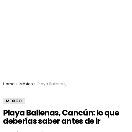
You are here:
Home
México
Playa Ballenas, Cancún: lo que deberías saber antes de ir
MÉXICO
Playa Ballenas, Cancún: lo que
deberías saber antes de ir