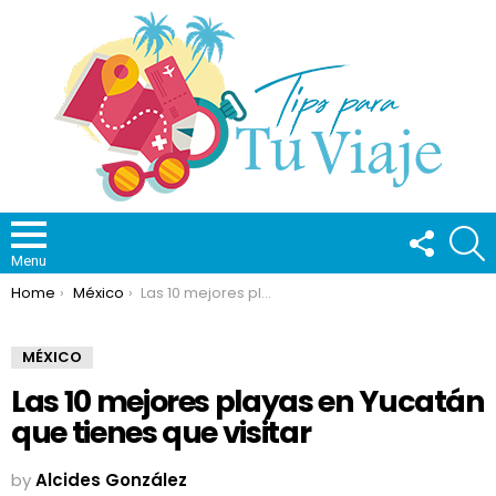
FOLLOW
S
US
Menu
You are here:
Home
México
Las 10 mejores playas en Yucatán que tienes que visitar
MÉXICO
Las 10 mejores playas en Yucatán
que tienes que visitar
by
Alcides González