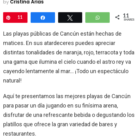
by
Cristina Arias
11
Pin
11
Share
Tweet
WhatsApp
SHARES
Las playas públicas de Cancún están hechas de
matices. En sus atardeceres puedes apreciar
distintas tonalidades de naranja, rojo, terracota y toda
una gama que ilumina el cielo cuando el astro rey va
cayendo lentamente al mar… ¡Todo un espectáculo
natural!
Aquí te presentamos las mejores playas de Cancún
para pasar un día jugando en su finísima arena,
disfrutar de una refrescante bebida o degustando los
platillos que ofrece la gran variedad de bares y
restaurantes.