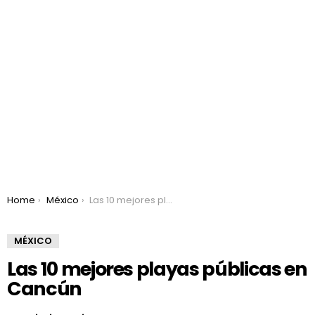
You are here:
Home
México
Las 10 mejores playas públicas en Cancún
MÉXICO
Las 10 mejores playas públicas en
Cancún