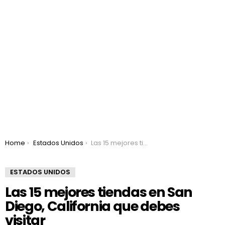
You are here:
Home
Estados Unidos
Las 15 mejores tiendas en San Diego, California que debes visitar
ESTADOS UNIDOS
Las 15 mejores tiendas en San
Diego, California que debes
visitar