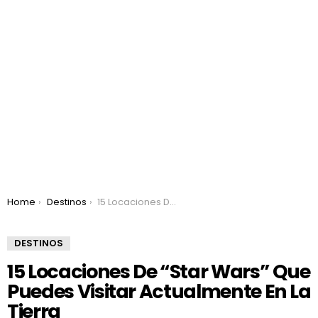
You are here:
Home
Destinos
15 Locaciones De “Star Wars” Que Puedes Visitar Actualmente En La Tierra
DESTINOS
15 Locaciones De “Star Wars” Que
Puedes Visitar Actualmente En La
Tierra