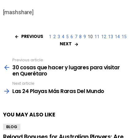
[mashshare]
PREVIOUS
1
2
3
4
5
6
7
8
9
10
11
12
13
14
15
NEXT
Previous article
See
more
30 cosas que hacer y lugares para visitar
en Querétaro
Next article
Las 24 Playas Más Raras Del Mundo
YOU MAY ALSO LIKE
BLOG
Reload Bonuses for Australian Players: Are