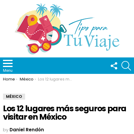
FOLLOW
S
US
Menu
You are here:
Home
México
Los 12 lugares más seguros para visitar en México
MÉXICO
Los 12 lugares más seguros para
visitar en México
by
Daniel Rendón