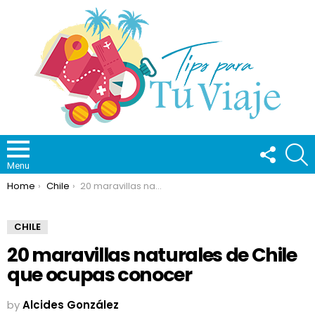
FOLLOW
S
US
Menu
You are here:
Home
Chile
20 maravillas naturales de Chile que ocupas conocer
CHILE
20 maravillas naturales de Chile
que ocupas conocer
by
Alcides González