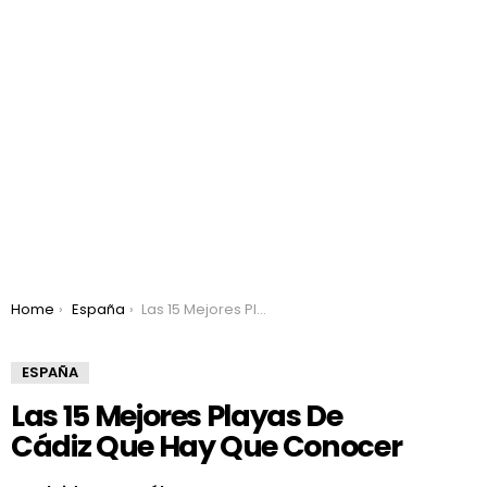
You are here:
Home
España
Las 15 Mejores Playas De Cádiz Que Hay Que Conocer
ESPAÑA
Las 15 Mejores Playas De
Cádiz Que Hay Que Conocer