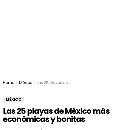
You are here:
Home
México
Las 25 playas de México más económicas y bonitas
MÉXICO
Las 25 playas de México más
económicas y bonitas