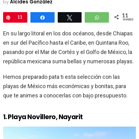
by
Alcides González
11
Pin
11
Share
Tweet
WhatsApp
SHARES
En su largo litoral en los dos océanos, desde Chiapas
en sur del Pacífico hasta el Caribe, en Quintana Roo,
pasando por el Mar de Cortés y el Golfo de México, la
república mexicana suma bellas y numerosas playas.
Hemos preparado pata ti esta selección con las
playas de México más económicas y bonitas, para
que te animes a conocerlas con bajo presupuesto.
1. Playa Novillero, Nayarit