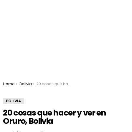
You are here:
Home
Bolivia
20 cosas que hacer y ver en Oruro, Bolivia
BOLIVIA
20 cosas que hacer y ver en
Oruro, Bolivia