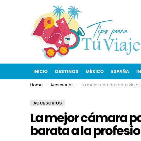
INICIO
DESTINOS
MÉXICO
ESPAÑA
I
You are here:
Home
Accesorios
La mejor cámara para viajes: desde la barata a la 
ACCESORIOS
La mejor cámara par
barata a la profesi