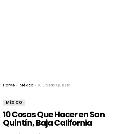
You are here:
Home
México
10 Cosas Que Hacer en San Quintín, Baja California
MÉXICO
10 Cosas Que Hacer en San
Quintín, Baja California