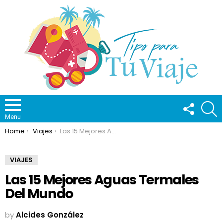
FOLLOW
S
US
Menu
You are here:
Home
Viajes
Las 15 Mejores Aguas Termales Del Mundo
VIAJES
Las 15 Mejores Aguas Termales
Del Mundo
by
Alcides González