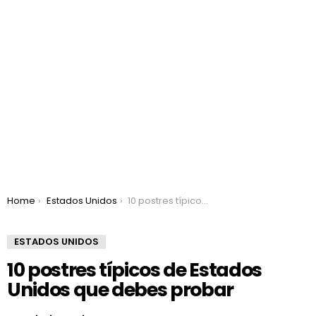
You are here:
Home
Estados Unidos
10 postres típicos de Estados Unidos que debes probar
ESTADOS UNIDOS
10 postres típicos de Estados
Unidos que debes probar