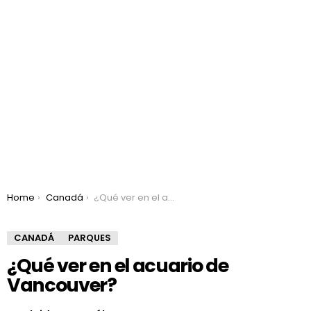
You are here:
Home
Canadá
¿Qué ver en el acuario de Vancouver?
CANADÁ
PARQUES
¿Qué ver en el acuario de
Vancouver?