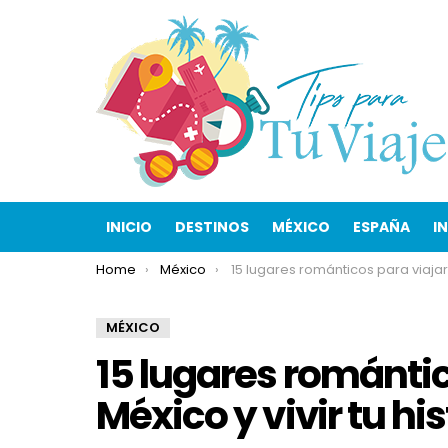
INICIO
DESTINOS
MÉXICO
ESPAÑA
I
You are here:
Home
México
15 lugares románticos para viajar en México y vivir tu historia de 
MÉXICO
15 lugares romántic
México y vivir tu hi