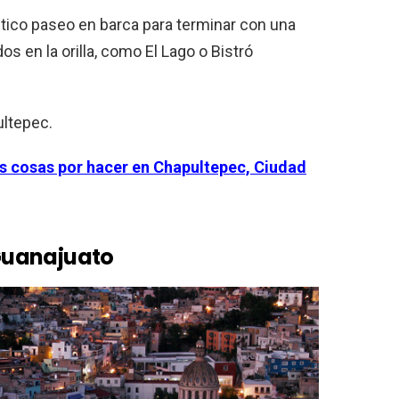
tico paseo en barca para terminar con una
s en la orilla, como El Lago o Bistró
ltepec.
es cosas por hacer en Chapultepec, Ciudad
 Guanajuato